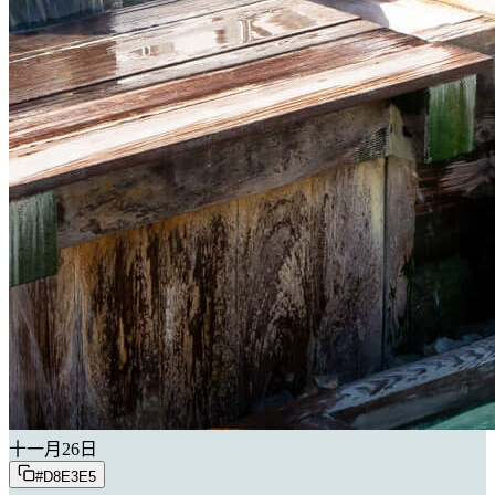
十一月
26
日
#D8E3E5