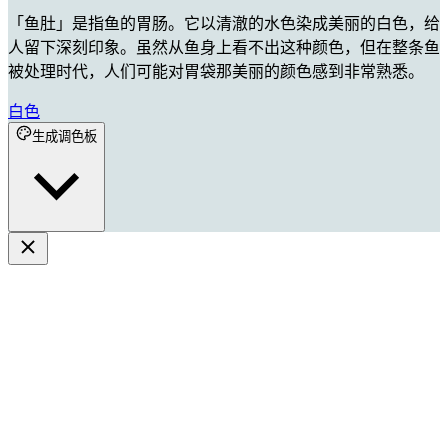
「鱼肚」是指鱼的胃肠。它以清澈的水色染成美丽的白色，给
人留下深刻印象。虽然从鱼身上看不出这种颜色，但在整条鱼
被处理时代，人们可能对胃袋那美丽的颜色感到非常熟悉。
白色
生成调色板