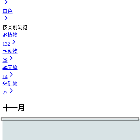
白色
按类别浏览
🌿
植物
132
🐾
动物
29
🌊
天象
14
💎
矿物
27
十一月
11
11
11
11
11
11
11
11
11
11
11
11
11
11
11
11
11
11
11
11
11
11
11
11
11
11
11
11
11
11
.
.
.
.
.
.
.
.
.
.
.
.
.
.
.
.
.
.
.
.
.
.
.
.
.
.
.
.
.
.
1
2
3
4
5
6
7
8
9
10
11
12
13
14
15
16
17
18
19
20
21
22
23
24
25
26
27
28
29
30
緋褪色
蜜柑茶
亜麻色
榛摺
鶸色
滅紫
燻銀
薄墨色
紺滅
韓紅
薄黒
茶気鼠
紅葉色
黄櫨染
溜色
炎色
魚子黄
都鼠
紫黒色
五倍子鉄漿色
紺鳶
至極色
灰汁鼠
赤墨
鼠志野
魚肚白
青黒
黄黒
浅杉染
濃紅葉
はりずり
ひわいろ
けしむらさき
いぶしぎん
こんけし
からくれない
うすぐろ
ためいろ
ほのおいろ
みやこねず
こんとび
あかずみ
あおぐろ
きぐろ
ひさめいろ
みかんちゃ
あまいろ
うすずみいろ
ちゃけねず
もみじいろ
こうろぜん
ぎょしこう
しこくしょく
しごくいろ
あくねず
ねずみしの
ぎょとはく
あさすぎそめ
こいもみじ
ふしかねいろ