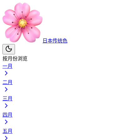
日本传统色
按月份浏览
一月
二月
三月
四月
五月