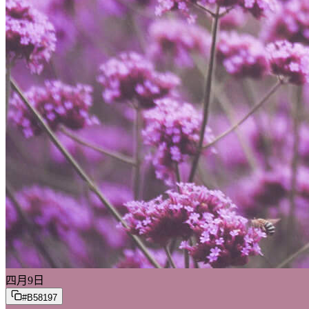
四月
9
日
#B58197