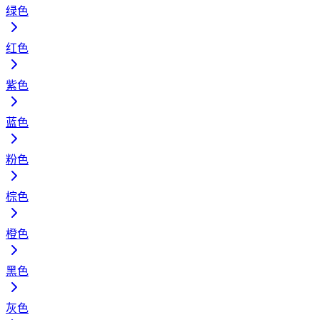
绿色
红色
紫色
蓝色
粉色
棕色
橙色
黑色
灰色