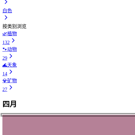
白色
按类别浏览
🌿
植物
132
🐾
动物
29
🌊
天象
14
💎
矿物
27
四月
4
4
4
4
4
4
4
4
4
4
4
4
4
4
4
4
4
4
4
4
4
4
4
4
4
4
4
4
4
4
.
.
.
.
.
.
.
.
.
.
.
.
.
.
.
.
.
.
.
.
.
.
.
.
.
.
.
.
.
.
1
2
3
4
5
6
7
8
9
10
11
12
13
14
15
16
17
18
19
20
21
22
23
24
25
26
27
28
29
30
退紅
黄丹
灰桜
本紫
紅絹
乙女色
鮮緑
御召茶
半色
江戸茶
灰白色
桃紅色
裏葉色
虹色
柳緑
蓬色
蒼色
菜種油色
中紅花
蘇芳色
浅青
青柳
人参色
淡水色
深川鼠
牡丹鼠
緋色
黄蘗色
躑躅色
牡丹色
あらぞめ
おうに
はいざくら
ほんむらさき
もみ
せんりょく
はしたいろ
にじいろ
りゅうりょく
よもぎいろ
そうしょく
せんせい
あおやぎ
ひいろ
おとめいろ
おめしちゃ
えどちゃ
かいはくしょく
とうこうしょく
うらばいろ
なかのくれない
すおういろ
にんじんいろ
うすみずいろ
ふかがわねず
ぼたんねず
きはだいろ
つつじいろ
ぼたんいろ
なたねあぶらいろ