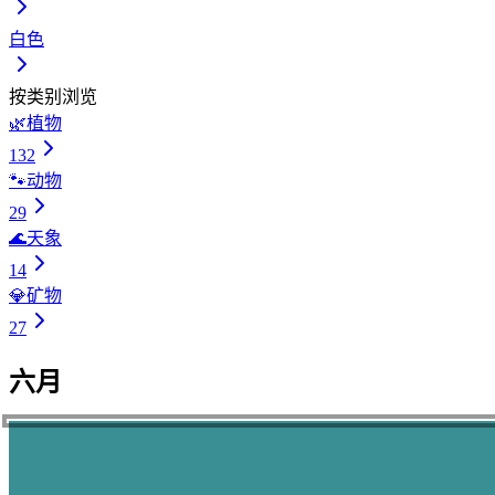
白色
按类别浏览
🌿
植物
132
🐾
动物
29
🌊
天象
14
💎
矿物
27
六月
6
6
6
6
6
6
6
6
6
6
6
6
6
6
6
6
6
6
6
6
6
6
6
6
6
6
6
6
6
6
.
.
.
.
.
.
.
.
.
.
.
.
.
.
.
.
.
.
.
.
.
.
.
.
.
.
.
.
.
.
1
2
3
4
5
6
7
8
9
10
11
12
13
14
15
16
17
18
19
20
21
22
23
24
25
26
27
28
29
30
蟹鳥染
蜥蜴色
水縹
古代紫
青墨
豆青
青緑
熨斗目色
弁柄色
小麦色
花緑青
琥珀色
呉須色
苔色
白緑
若紫
花浅葱
葉緑色
天色
茄子紺
浅葱色
夏虫色
藤鳩羽色
群青色
根岸色
葵色
赤紫
紫陽花青
濡葉色
孔雀緑
みはなだ
あおずみ
とうせい
あおみどり
こけいろ
びゃくろく
わかむらさき
あまいろ
あおいいろ
あかむらさき
かにとりぞめ
とかげいろ
こだいむらさき
べんがらいろ
こむぎいろ
はなろくしょう
こはくいろ
ごすいろ
はなあさぎ
ようりょくしょく
なすこん
あさぎいろ
なつむしいろ
ぐんじょういろ
ねぎしいろ
ぬれはいろ
くじゃくりょく
のしめいろ
ふじはとばいろ
あじさいあお