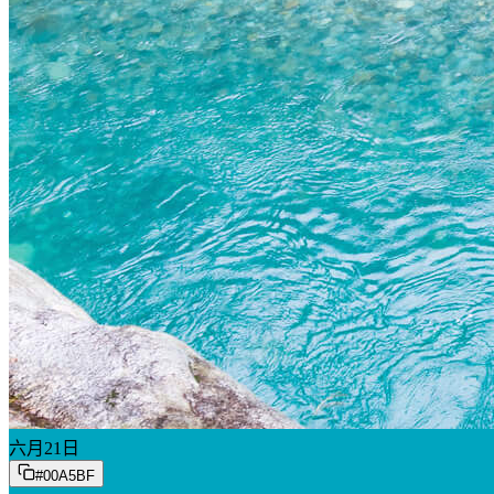
六月
21
日
#00A5BF