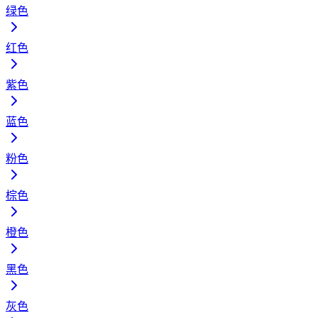
绿色
红色
紫色
蓝色
粉色
棕色
橙色
黑色
灰色