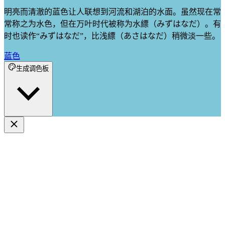
明亮而清澈的蓝色让人联想到河流和湖泊的水面。虽然现在常
常称之为水色，但在万叶时代被称为水縹（みずはなだ）。有
时也读作“みずはなだ”，比浅縹（あさはなだ）稍微淡一些。
蓝色
生成调色板