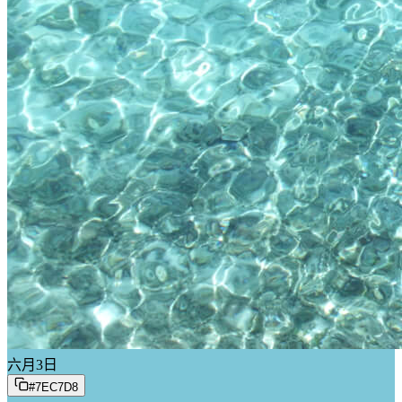
六月
3
日
#7EC7D8