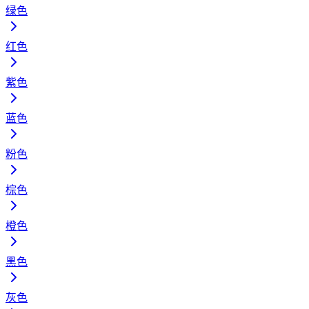
绿色
红色
紫色
蓝色
粉色
棕色
橙色
黑色
灰色