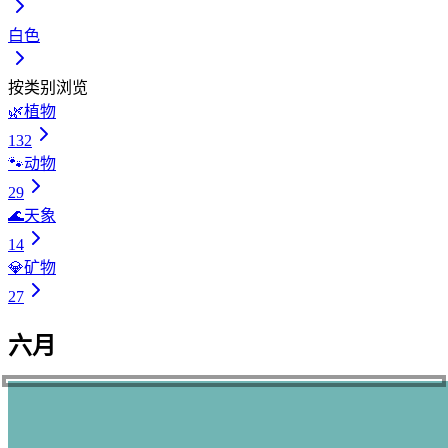
白色
按类别浏览
🌿
植物
132
🐾
动物
29
🌊
天象
14
💎
矿物
27
六月
6
6
6
6
6
6
6
6
6
6
6
6
6
6
6
6
6
6
6
6
6
6
6
6
6
6
6
6
6
6
.
.
.
.
.
.
.
.
.
.
.
.
.
.
.
.
.
.
.
.
.
.
.
.
.
.
.
.
.
.
1
2
3
4
5
6
7
8
9
10
11
12
13
14
15
16
17
18
19
20
21
22
23
24
25
26
27
28
29
30
蟹鳥染
蜥蜴色
水縹
古代紫
青墨
豆青
青緑
熨斗目色
弁柄色
小麦色
花緑青
琥珀色
呉須色
苔色
白緑
若紫
花浅葱
葉緑色
天色
茄子紺
浅葱色
夏虫色
藤鳩羽色
群青色
根岸色
葵色
赤紫
紫陽花青
濡葉色
孔雀緑
みはなだ
あおずみ
とうせい
あおみどり
こけいろ
びゃくろく
わかむらさき
あまいろ
あおいいろ
あかむらさき
かにとりぞめ
とかげいろ
こだいむらさき
べんがらいろ
こむぎいろ
はなろくしょう
こはくいろ
ごすいろ
はなあさぎ
ようりょくしょく
なすこん
あさぎいろ
なつむしいろ
ぐんじょういろ
ねぎしいろ
ぬれはいろ
くじゃくりょく
のしめいろ
ふじはとばいろ
あじさいあお